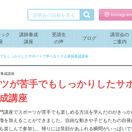
検索
Insta
説明会の日程を見る
シック
講師養成
受講生
講習会の
ブログ
座
講座
の声
ご案内
でもしっかりしたサポートで学べるリズム体操養成講座
師養成講座
ツが苦手でもしっかりしたサ
成講座
門講座でスポーツが苦手でも楽しめる方法を学んだのがきっか
徴を加えることができました。自由な動きや子どもたちの自発
も楽しんで参加し、帰りには笑顔があふれる瞬間がいっぱいで