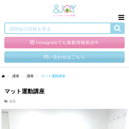
検索
説明会の日程を見る
Instagramでも最新情報発信中
問い合わせはこちら
講座
講座
マット運動講座
me
マット運動講座
講座